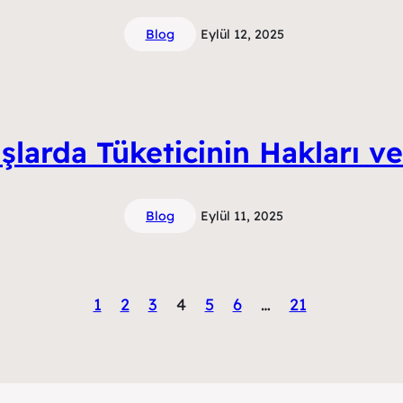
Blog
Eylül 12, 2025
şlarda Tüketicinin Hakları 
Blog
Eylül 11, 2025
1
2
3
4
5
6
…
21