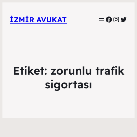
Faceboo
Instag
Twitt
İZMIR AVUKAT
Etiket:
zorunlu trafik
sigortası