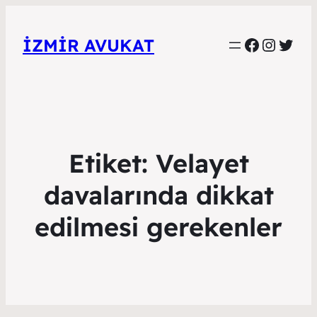
Faceboo
Instag
Twitt
İZMIR AVUKAT
Etiket:
Velayet
davalarında dikkat
edilmesi gerekenler