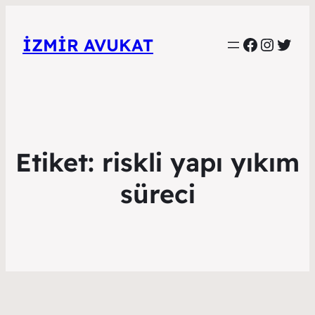
Faceboo
Instag
Twitt
İZMIR AVUKAT
Etiket:
riskli yapı yıkım
süreci