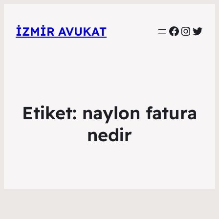
Faceboo
Instag
Twitt
İZMIR AVUKAT
Etiket:
naylon fatura
nedir