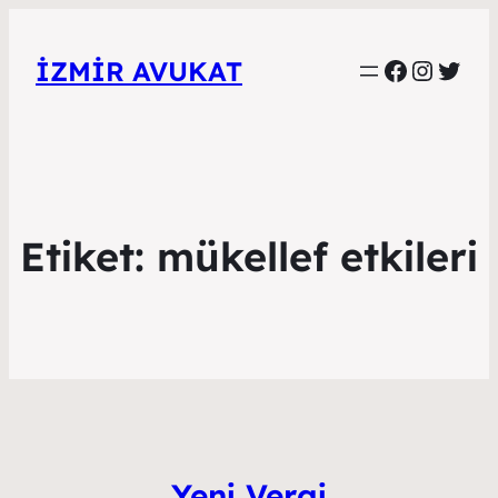
Faceboo
Instag
Twitt
İZMIR AVUKAT
Etiket:
mükellef etkileri
Yeni Vergi