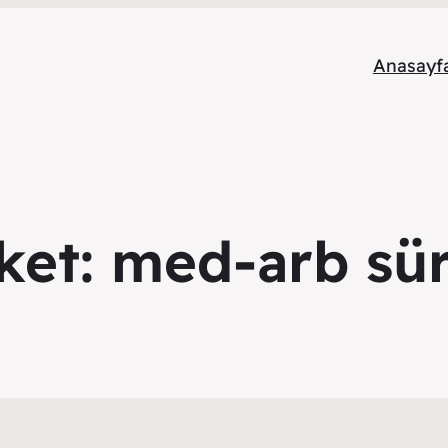
Anasayf
iket:
med-arb sür