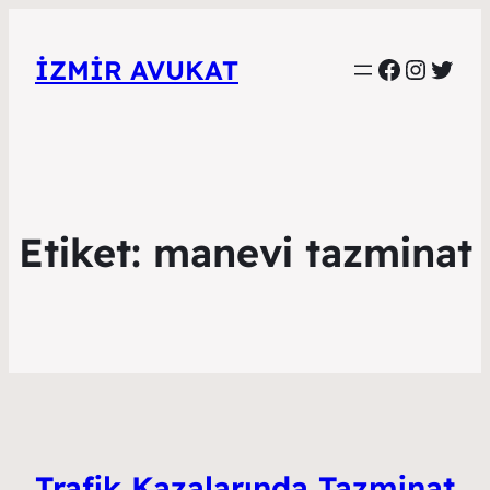
Faceboo
Instag
Twitt
İZMIR AVUKAT
Etiket:
manevi tazminat
Trafik Kazalarında Tazminat