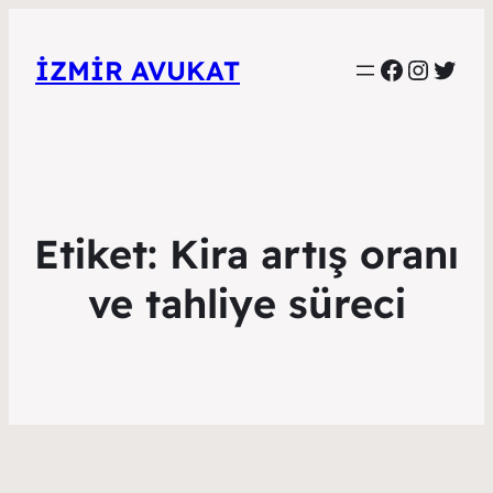
Faceboo
Instag
Twitt
İZMIR AVUKAT
Etiket:
Kira artış oranı
ve tahliye süreci