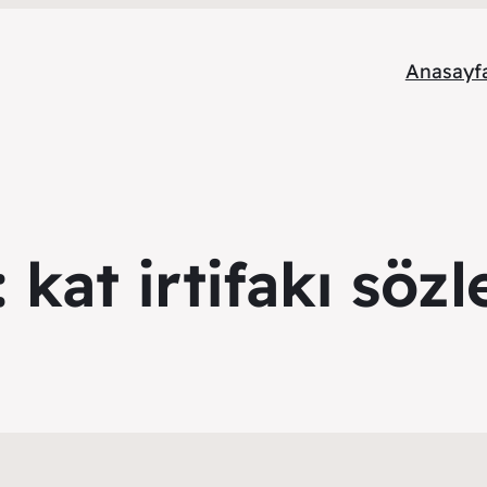
Anasayf
:
kat irtifakı söz