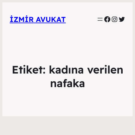
Faceboo
Instag
Twitt
İZMIR AVUKAT
Etiket:
kadına verilen
nafaka