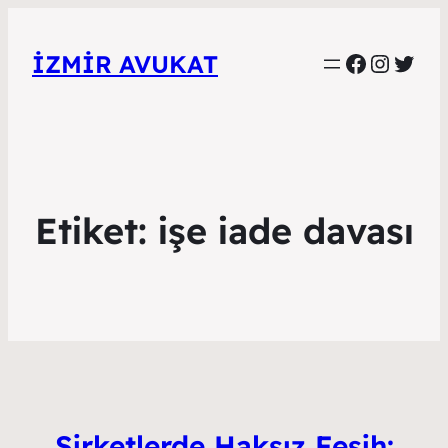
Faceboo
Instag
Twitt
İZMIR AVUKAT
Etiket:
işe iade davası
Şirketlerde Haksız Fesih: