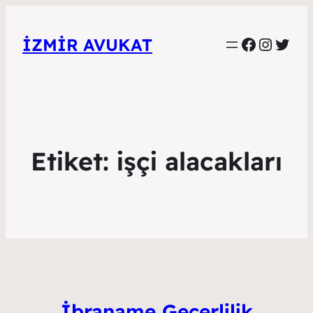
Faceboo
Instag
Twitt
İZMIR AVUKAT
Etiket:
işçi alacakları
İbraname Geçerlilik