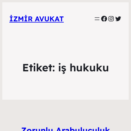
Faceboo
Instag
Twitt
İZMIR AVUKAT
Etiket:
iş hukuku
Zorunlu Arabuluculuk