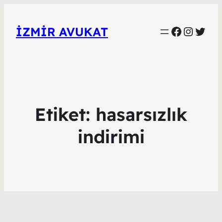
Faceboo
Instag
Twitt
İZMIR AVUKAT
Etiket:
hasarsızlık
indirimi