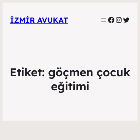
Faceboo
Instag
Twitt
İZMIR AVUKAT
Etiket:
göçmen çocuk
eğitimi