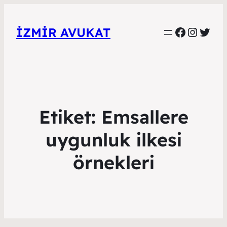
Faceboo
Instag
Twitt
İZMIR AVUKAT
Etiket:
Emsallere
uygunluk ilkesi
örnekleri