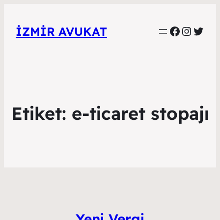
Faceboo
Instag
Twitt
İZMIR AVUKAT
Etiket:
e-ticaret stopajı
Yeni Vergi