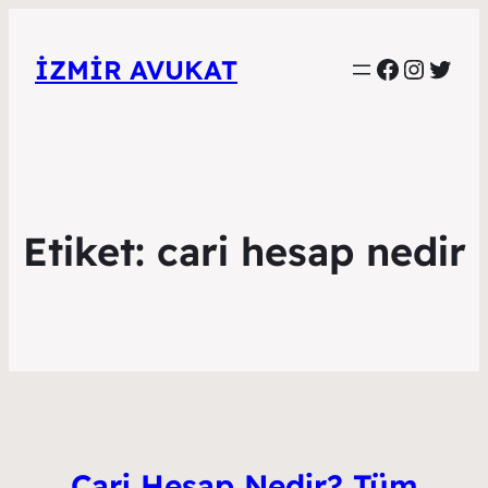
Faceboo
Instag
Twitt
İZMIR AVUKAT
Etiket:
cari hesap nedir
Cari Hesap Nedir? Tüm