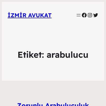
Faceboo
Instag
Twitt
İZMIR AVUKAT
Etiket:
arabulucu
Zorunlu Arabuluculuk