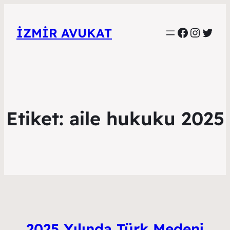
Faceboo
Instag
Twitt
İZMIR AVUKAT
Etiket:
aile hukuku 2025
2025 Yılında Türk Medeni