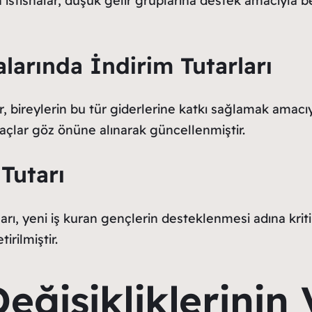
n istisnalar, düşük gelir gruplarına destek amacıyla be
larında İndirim Tutarları
er, bireylerin bu tür giderlerine katkı sağlamak amacı
yaçlar göz önüne alınarak güncellenmiştir.
Tutarı
rı, yeni iş kuran gençlerin desteklenmesi adına kritik
irilmiştir.
eğişikliklerinin 